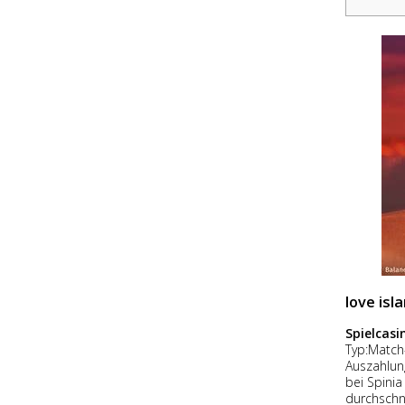
love isl
Spielcas
Typ:Match
Auszahlung
bei Spinia
durchschn