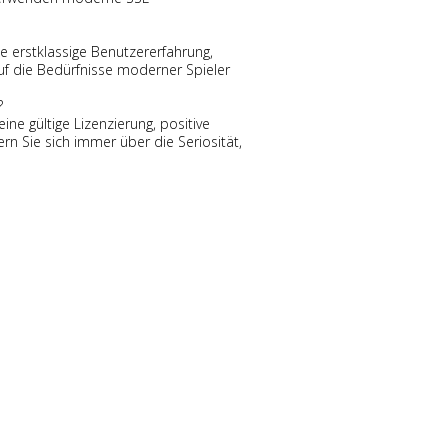
e erstklassige Benutzererfahrung,
uf die Bedürfnisse moderner Spieler
?
ne gültige Lizenzierung, positive
n Sie sich immer über die Seriosität,