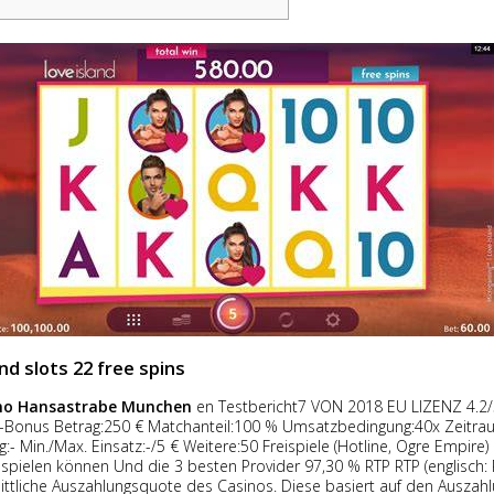
and slots 22 free spins
ino Hansastrabe Munchen
en Testbericht7 VON 2018 EU LIZENZ 4.2
-Bonus Betrag:250 € Matchanteil:100 % Umsatzbedingung:40x Zeitraum
:- Min./Max. Einsatz:-/5 € Weitere:50 Freispiele (Hotline, Ogre Empire)
 spielen können Und die 3 besten Provider 97,30 % RTP RTP (englisch: R
ittliche Auszahlungsquote des Casinos. Diese basiert auf den Auszahl