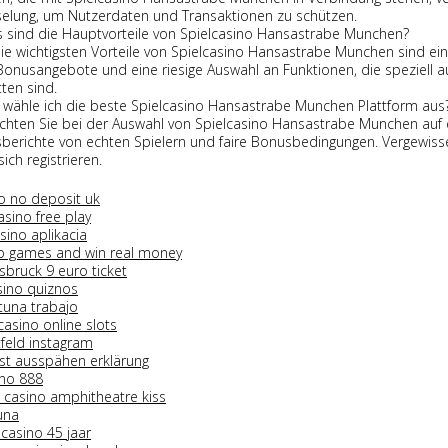
selung, um Nutzerdaten und Transaktionen zu schützen.
s sind die Hauptvorteile von Spielcasino Hansastrabe Munchen?
ie wichtigsten Vorteile von Spielcasino Hansastrabe Munchen sind ein
Bonusangebote und eine riesige Auswahl an Funktionen, die speziell a
ten sind.
e wähle ich die beste Spielcasino Hansastrabe Munchen Plattform aus
chten Sie bei der Auswahl von Spielcasino Hansastrabe Munchen auf ei
berichte von echten Spielern und faire Bonusbedingungen. Vergewisser
ich registrieren.
o no deposit uk
asino free play
sino aplikacia
no games and win real money
sbruck 9 euro ticket
sino quiznos
tuna trabajo
asino online slots
tfeld instagram
ist ausspähen erklärung
ino 888
 casino amphitheatre kiss
una
 casino 45 jaar