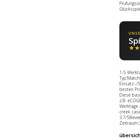
Prüfungso
Glücksspie
UNS
Sp
★
1-5 Werkt
Typ:Match
Einsatz:-/
besten Pro
Diese bas
z.B. eCOGR
Werktage 
creek cas
3.7/5Bewe
Zeitraum:
übersic