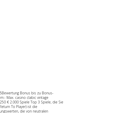
/5Bewertung Bonus bis zu Bonus-
:- Max. casino clabic vintage
 250 € 2.000 Spiele Top 3 Spiele, die Sie
eturn To Player) ist die
ungswerten, die von neutralen