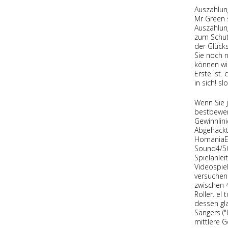
Auszahlung
Mr Green s
Auszahlun
zum Schutz
der Glücks
Sie noch 
können wir
Erste ist.
in sich! s
Wenn Sie 
bestbewer
Gewinnlin
Abgehackt
Hoffmania
Sound4/5G
Spielanlei
Videospie
versuchen 
zwischen 4
Roller. el
dessen gl
Sängers (
mittlere 