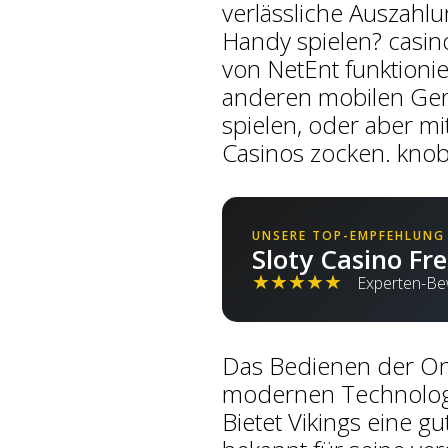
verlässliche Auszahl
Handy spielen? casin
von NetEnt funktion
anderen mobilen Gerä
spielen, oder aber m
Casinos zocken. knob
UNSERE TOP-EMPFEHLUNG
Sloty Casino Fre
★★★★★
Experten-Be
Das Bedienen der Onl
modernen Technologie
Bietet Vikings eine g