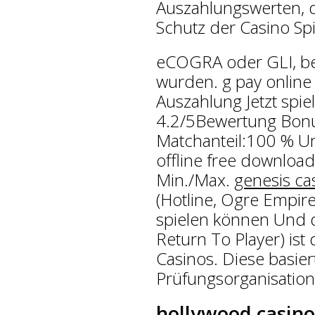
Auszahlungswerten, 
Schutz der Casino Spie
eCOGRA oder GLI, bei
wurden. g pay online
Auszahlung Jetzt spi
4.2/5Bewertung Bonu
Matchanteil:100 % U
offline free downloa
Min./Max.
genesis cas
(Hotline, Ogre Empire
spielen können Und d
Return To Player) ist
Casinos. Diese basie
Prüfungsorganisatio
hollywood casino