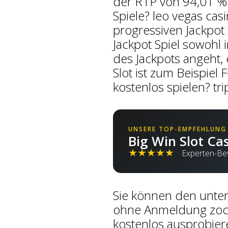
der RTP von 94,01 % 
Spiele? leo vegas cas
progressiven Jackpot S
Jackpot Spiel sowohl 
des Jackpots angeht, 
Slot ist zum Beispiel
kostenlos spielen? tri
UNSERE TOP-EMPFEHLUNG
Big Win Slot Ca
★★★★★
Experten-Be
Sie können den unter
ohne Anmeldung zock
kostenlos ausprobiere