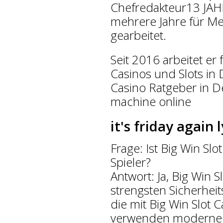
Chefredakteur13 JA
mehrere Jahre für Me
gearbeitet.
Seit 2016 arbeitet er 
Casinos und Slots in
Casino Ratgeber in De
machine online
it's friday again l
Frage: Ist Big Win Sl
Spieler?
Antwort: Ja, Big Win
strengsten Sicherheit
die mit Big Win Slot
verwenden moderne 