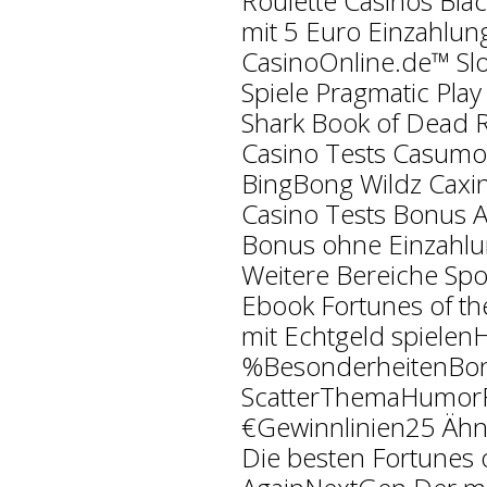
Roulette Casinos Bla
mit 5 Euro Einzahlung
CasinoOnline.de™ Slo
Spiele Pragmatic Play 
Shark Book of Dead R
Casino Tests Casumo 
BingBong Wildz Caxin
Casino Tests Bonus
Bonus ohne Einzahlun
Weitere Bereiche Sp
Ebook Fortunes of t
mit Echtgeld spielen
%BesonderheitenBonu
ScatterThemaHumorFre
€Gewinnlinien25 Ähnli
Die besten Fortunes 