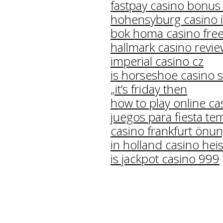
fastpay casino bonus 
hohensyburg casino 
bok homa casino free
hallmark casino revi
imperial casino cz
is horseshoe casino 
„it’s friday then
how to play online ca
juegos para fiesta te
casino frankfurt öffnu
in holland casino heis
is jackpot casino 999