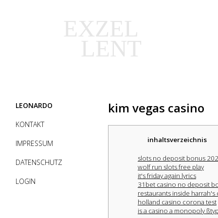
EXZEL
LENT
kim vegas casino
LEONARDO
KONTAKT
inhaltsverzeichnis
IMPRESSUM
slots no deposit bonus 20
DATENSCHUTZ
wolf run slots free play
it's friday again lyrics
LOGIN
31bet casino no deposit b
restaurants inside harrah's
holland casino corona test
is a casino a monopoly ßty