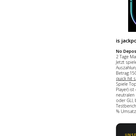
is jackp
No Deposi
2 Tage Max
Jetzt spi
Auszahlun
Betrag:15
quick hit s
Spiele Top
Player) is
neutralen
oder GLI, 
Testberic
% Umsatzb
UNS