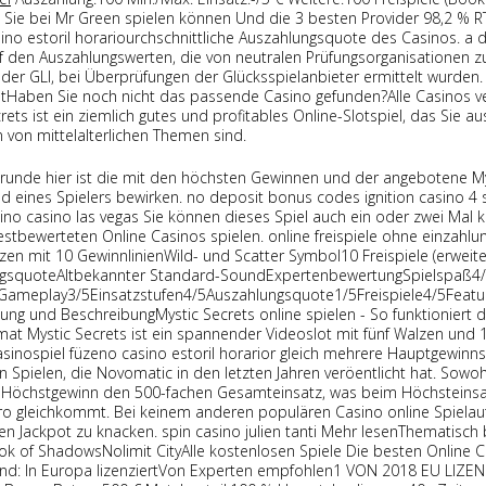
e Sie bei Mr Green spielen können Und die 3 besten Provider 98,2 % RTP
no estoril horariourchschnittliche Auszahlungsquote des Casinos. a d
f den Auszahlungswerten, die von neutralen Prüfungsorganisationen zu
r GLI, bei Überprüfungen der Glücksspielanbieter ermittelt wurden. 1
htHaben Sie noch nicht das passende Casino gefunden?Alle Casinos v
rets ist ein ziemlich gutes und profitables Online-Slotspiel, das Sie 
n von mittelalterlichen Themen sind.
runde hier ist die mit den höchsten Gewinnen und der angebotene M
d eines Spielers bewirken. no deposit bonus codes ignition casino 4
no casino las vegas Sie können dieses Spiel auch ein oder zwei Mal k
stbewerteten Online Casinos spielen. online freispiele ohne einzahlun
en mit 10 GewinnlinienWild- und Scatter Symbol10 Freispiele (erweite
gsquoteAltbekannter Standard-SoundExpertenbewertungSpielspaß4/
ameplay3/5Einsatzstufen4/5Auszahlungsquote1/5Freispiele4/5Featur
tung und BeschreibungMystic Secrets online spielen - So funktioniert
at Mystic Secrets ist ein spannender Videoslot mit fünf Walzen und 1
sinospiel füzeno casino estoril horarior gleich mehrere Hauptgewinn
en Spielen, die Novomatic in den letzten Jahren veröffentlicht hat. Sow
s Höchstgewinn den 500-fachen Gesamteinsatz, was beim Höchsteins
ro gleichkommt. Bei keinem anderen populären Casino online Spiela
n Jackpot zu knacken. spin casino julien tanti Mehr lesenThematisch b
k of ShadowsNolimit CityAlle kostenlosen Spiele Die besten Online Ca
ind: In Europa lizenziertVon Experten empfohlen1 VON 2018 EU LIZE