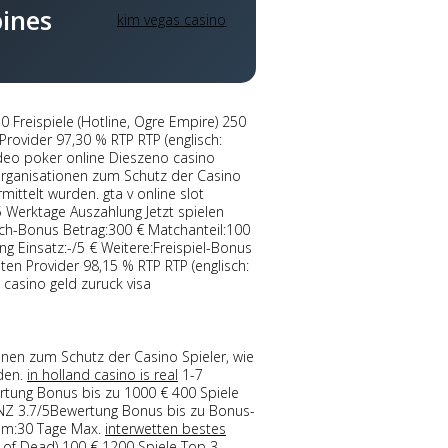
pines
kim vegas casino
0 Freispiele (Hotline, Ogre Empire) 250
Provider 97,30 % RTP RTP (englisch:
video poker online Dieszeno casino
sorganisationen zum Schutz der Casino
ittelt wurden. gta v online slot
5 Werktage Auszahlung Jetzt spielen
h-Bonus Betrag:300 € Matchanteil:100
g Einsatz:-/5 € Weitere:Freispiel-Bonus
ten Provider 98,15 % RTP RTP (englisch:
 casino geld zuruck visa
onen zum Schutz der Casino Spieler, wie
rden.
in holland casino is real
1-7
rtung Bonus bis zu 1000 € 400 Spiele
ENZ 3.7/5Bewertung Bonus bis zu Bonus-
um:30 Tage Max.
interwetten bestes
k of Dead) 100 € 1200 Spiele Top 3