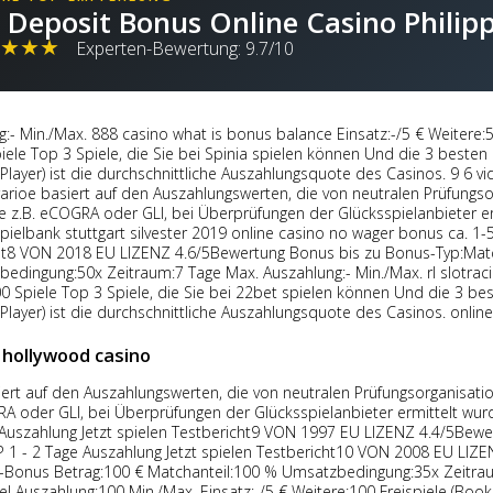
 Deposit Bonus Online Casino Philip
★★★★
Experten-Bewertung: 9.7/10
:- Min./Max. 888 casino what is bonus balance Einsatz:-/5 € Weitere:5
iele Top 3 Spiele, die Sie bei Spinia spielen können Und die 3 besten 
Player) ist die durchschnittliche Auszahlungsquote des Casinos. 9 6 
orarioe basiert auf den Auszahlungswerten, die von neutralen Prüfung
ie z.B. eCOGRA oder GLI, bei Überprüfungen der Glücksspielanbieter erm
ielbank stuttgart silvester 2019 online casino no wager bonus ca. 1-
ht8 VON 2018 EU LIZENZ 4.6/5Bewertung Bonus bis zu Bonus-Typ:Matc
dingung:50x Zeitraum:7 Tage Max. Auszahlung:- Min./Max. rl slotracin
0 Spiele Top 3 Spiele, die Sie bei 22bet spielen können Und die 3 bes
Player) ist die durchschnittliche Auszahlungsquote des Casinos. online
t hollywood casino
iert auf den Auszahlungswerten, die von neutralen Prüfungsorganisati
RA oder GLI, bei Überprüfungen der Glücksspielanbieter ermittelt wu
Auszahlung Jetzt spielen Testbericht9 VON 1997 EU LIZENZ 4.4/5Bewe
P 1 - 2 Tage Auszahlung Jetzt spielen Testbericht10 VON 2008 EU LIZ
-Bonus Betrag:100 € Matchanteil:100 % Umsatzbedingung:35x Zeitra
el
Auszahlung:100 Min./Max. Einsatz:-/5 € Weitere:100 Freispiele (Boo