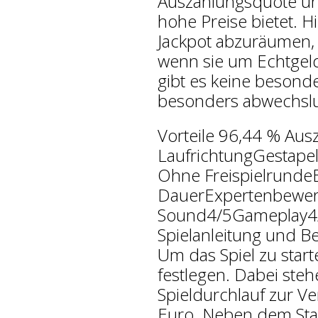
Auszahlungsquote und
hohe Preise bietet. 
Jackpot abzuräumen,
wenn sie um Echtgeld 
gibt es keine besonde
besonders abwechslu
Vorteile 96,44 % Au
LaufrichtungGestape
Ohne FreispielrundeE
DauerExpertenbewert
Sound4/5Gameplay4/5
Spielanleitung und 
Um das Spiel zu star
festlegen. Dabei ste
Spieldurchlauf zur V
Euro. Neben dem Star