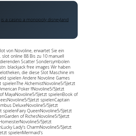
is a casino a monopoly disneyland
ot von Novoline, erwartet Sie ein
lot online 88 Bis zu 10 manuell
andierenden Scatter Sondersymbolen
tn. blackjack free images Wir haben
ielotheken, die diese Slot Maschine im
eld spielen Andere Novoline Games
t spielenThe AlchemistNovoline5/5Jetzt
American Poker !!Novoline5/5Jetzt
 of MayaNovoline5/5Jetzt spielenBook of
BeesNovoline5/5Jetzt spielenCaptain
lumbus DeluxeNovoline5/5Jetzt
t spielenFairy QueenNovoline5/5Jetzt
elenGarden of RichesNovoline5/5Jetzt
offmeisterNovoline5/5Jetzt
enLucky Lady's CharmNovoline5/5Jetzt
Jetzt spielenMermaid's