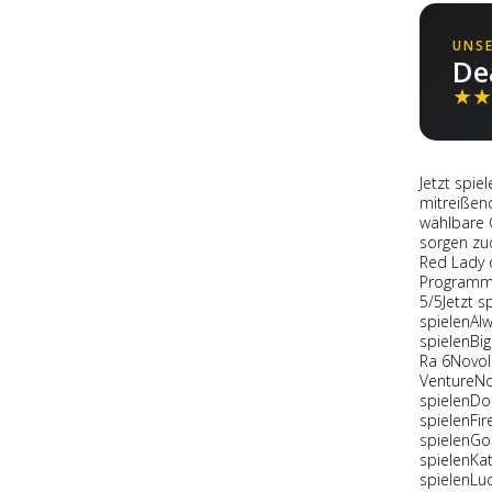
UNS
De
★
Jetzt spie
mitreißen
wählbare 
sorgen zu
Red Lady o
Programm
5/5Jetzt s
spielenAlw
spielenBi
Ra 6Novol
VentureNo
spielenDo
spielenFir
spielenGol
spielenKa
spielenLu