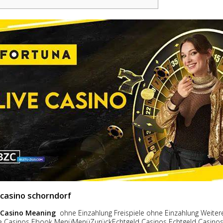
 casino schorndorf
n Casino Meaning
ohne Einzahlung Freispiele ohne Einzahlung Weite
e Casinos Ebook MenüMenüZurückEchtgeld Casinos Echtgeld Casinos 