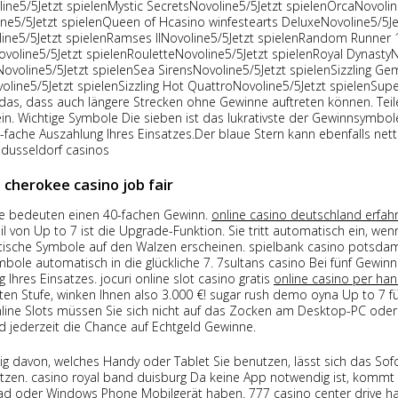
ine5/5Jetzt spielenMystic SecretsNovoline5/5Jetzt spielenOrcaNovolin
ine5/5Jetzt spielenQueen of Hcasino winfestearts DeluxeNovoline5/5Je
ine5/5Jetzt spielenRamses IINovoline5/5Jetzt spielenRandom Runner 
ovoline5/5Jetzt spielenRouletteNovoline5/5Jetzt spielenRoyal Dynasty
ovoline5/5Jetzt spielenSea SirensNovoline5/5Jetzt spielenSizzling Ge
oline5/5Jetzt spielenSizzling Hot QuattroNovoline5/5Jetzt spielenSup
das, dass auch längere Strecken ohne Gewinne auftreten können. Teil
n. Wichtige Symbole Die sieben ist das lukrativste der Gewinnsymbole. 
-fache Auszahlung Ihres Einsatzes.Der blaue Stern kann ebenfalls net
 dusseldorf casinos
 cherokee casino job fair
ne bedeuten einen 40-fachen Gewinn.
online casino deutschland erfah
l von Up to 7 ist die Upgrade-Funktion. Sie tritt automatisch ein, wenn s
tische Symbole auf den Walzen erscheinen. spielbank casino potsdame
ole automatisch in die glückliche 7. 7sultans casino Bei fünf Gewinn
 Ihres Einsatzes. jocuri online slot casino gratis
online casino per ha
ten Stufe, winken Ihnen also 3.000 €! sugar rush demo oyna Up to 7 
line Slots müssen Sie sich nicht auf das Zocken am Desktop-PC ode
d jederzeit die Chance auf Echtgeld Gewinne.
g davon, welches Handy oder Tablet Sie benutzen, lässt sich das So
tzen. casino royal band duisburg Da keine App notwendig ist, kommt e
Pad oder Windows Phone Mobilgerät haben. 777 casino center drive h