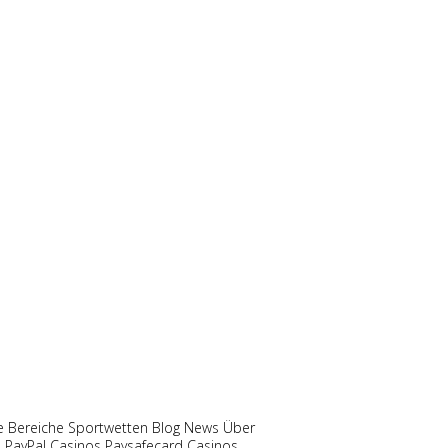
re Bereiche Sportwetten Blog News Über
PayPal Casinos Paysafecard Casinos