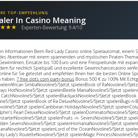
ERE TOP-EMPFEHLUNG
aler In Casino Meaning
★★★★
Experten-Bewertung: 9.4/10
len Informationen Beim Red Lady Casino online Spielautomat, einem Sl
des Abenteuer mit einem spannenden und mystischen Piraten-Thema. s
Gewinnlinien, Einsätze bis 100 Euro und eine Freispielrunde mit exp
dem für reichlich Spielspaß und exzellente Gewinnchancecasino winfes
nline für Sie getestet und empfehlen Ihnen hier die besten Online Sp
 haben.
7 free slots com party bonus
Bonus 500 € zu 100% Mit Echtg
pielenAfrican SimbaNovoline5/5Jetzt spielenBook of RaNovoline5/5Jetz
ays HotNovoline5/5Jetzt spielenBeetle ManiaNovoline5/5Jetzt spielen
g CatchNovoline5/5Jetzt spielenBlackjackNovoline5/5Jetzt spielenBook
ine5/5Jetzt spielenBook of Ra DeluxeNovoline5/5Jetzt spielenBugs-n-
voline5/5Jetzt spielenCaribbean HolidaysNovoline5/5Jetzt spielenCo
lphin's Pearl DeluxeNovoline5/5Jetzt spielenDominatorNovoline5/5Jetz
estarterNovoline5/5Jetzt spielenFruits -n- SevensNovoline5/5Jetzt spi
den SevensNovoline5/5Jetzt spielenHoffmaniaNovoline5/5Jetzt spielenH
tanaNovoline5/5Jetzt spielenLord of the OceanNovoline5/5Jetzt spiel
cky Lady's RouletteNovoline5/5Jetzt spielenMagic PrincessNovoline5/5