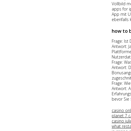
Vollbild 
apps for i
App mit U
ebenfalls
how to b
Frage: Ist
Antwort: J
Plattform
Nutzerdat
Frage: Was
Antwort: D
Bonusange
zugeschnit
Frage: Wie
Antwort: A
Erfahrungs
bevor Sie s
casino on
planet 7 c
casino jul
what rest