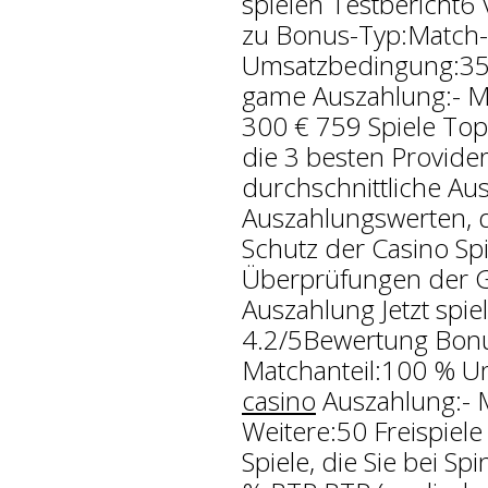
spielen Testbericht
zu Bonus-Typ:Match-
Umsatzbedingung:35x 
game Auszahlung:- Mi
300 € 759 Spiele Top 
die 3 besten Provider
durchschnittliche Au
Auszahlungswerten, 
Schutz der Casino Spi
Überprüfungen der Gl
Auszahlung Jetzt spi
4.2/5Bewertung Bonu
Matchanteil:100 % U
casino
Auszahlung:- M
Weitere:50 Freispiele
Spiele, die Sie bei S