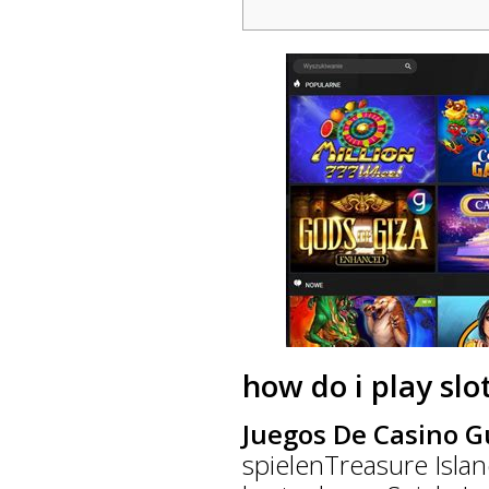
how do i play slo
Juegos De Casino G
spielenTreasure Isla