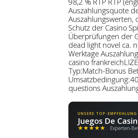
98,2 % RTP RTP (engli
Auszahlungsquote des
Auszahlungswerten, 
Schutz der Casino Spi
Überprüfungen der Gl
dead light novel ca. n
Werktage Auszahlung
casino frankreichLI
Typ:Match-Bonus Bet
Umsatzbedingung:40x
questions Auszahlung
UNSERE TOP-EMPFEHLUNG
Juegos De Casi
★★★★★
Experten-Be