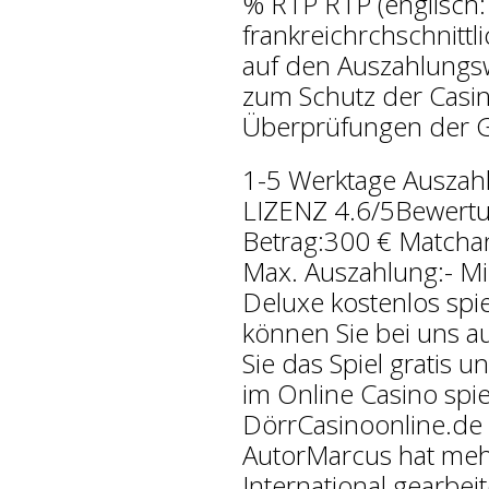
% RTP RTP (englisch: 
frankreichrchschnitt
auf den Auszahlungsw
zum Schutz der Casin
Überprüfungen der Gl
1-5 Werktage Auszahl
LIZENZ 4.6/5Bewertu
Betrag:300 € Matcha
Max. Auszahlung:- Mi
Deluxe kostenlos spi
können Sie bei uns a
Sie das Spiel gratis 
im Online Casino spi
DörrCasinoonline.d
AutorMarcus hat mehr
International gearbeit