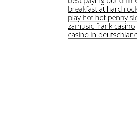
best paying out online
breakfast at hard roc
play hot hot penny sl
zamusic frank casino
casino in deutschlan