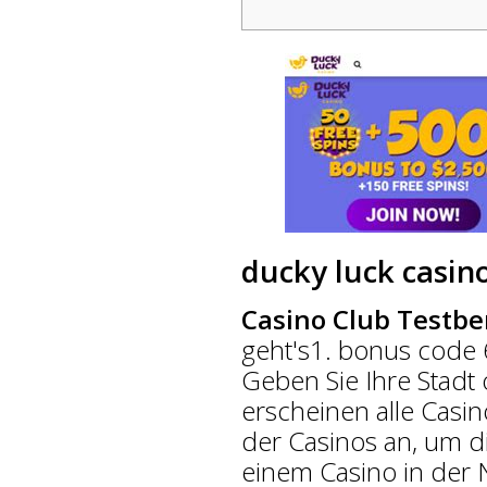
ducky luck casin
Casino Club Testbe
geht's1. bonus code 
Geben Sie Ihre Stadt 
erscheinen alle Casin
der Casinos an, um d
einem Casino in der 