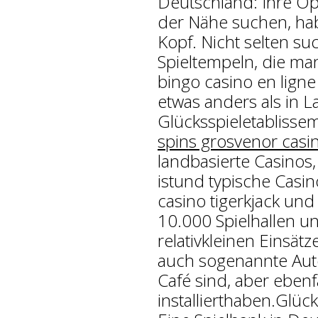
Deutschland: Ihre Op
der Nähe suchen, ha
Kopf. Nicht selten s
Spieltempeln, die ma
bingo casino en lign
etwas anders als in 
Glücksspieletablisse
spins grosvenor casi
landbasierte Casinos
istund typische Casino
casino tigerkjack und
10.000 Spielhallen u
relativkleinen Einsät
auch sogenannte Auto
Café sind, aber ebenf
installierthaben.Glüc