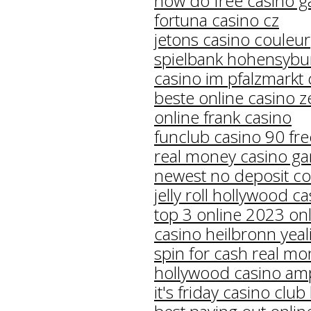
how do free casino
fortuna casino cz
jetons casino couleur
spielbank hohensybur
casino im pfalzmarkt 
beste online casino ze
online frank casino
funclub casino 90 fre
real money casino ga
newest no deposit cod
jelly roll hollywood 
top 3 online 2023 onl
casino heilbronn yeal
spin for cash real mo
hollywood casino amp
it's friday casino club