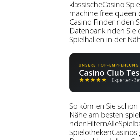
klassischeCasino Spie
machine free queen o
Casino Finder finden 
Datenbank finden Sie
Spielhallen in der N
UNSERE TOP-EMPFEHLUNG
Casino Club Tes
★★★★★
Experten-Be
So können Sie schon 
Nähe am besten spiel
findenFilternAlleSpie
SpielothekenCasinos 