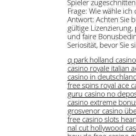
Spieler zugeschnitten
Frage: Wie wähle ich 
Antwort: Achten Sie b
gültige Lizenzierung,
und faire Bonusbedin
Seriosität, bevor Sie s
q park holland casin
casino royale italian 
casino in deutschlan
free spins royal ace c
guru casino no depos
casino extreme bonu
grosvenor casino über
free casino slots hear
final cut hollywood ca