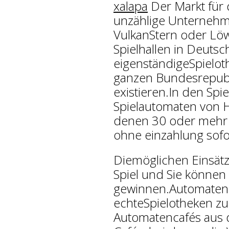
xalapa
Der Markt für da
unzählige Unternehme
VulkanStern oder Löwe
Spielhallen in Deuts
eigenständigeSpieloth
ganzen Bundesrepubli
existieren.In den Spi
Spielautomaten von He
denen 30 oder mehr S
ohne einzahlung sof
Diemöglichen Einsätz
Spiel und Sie können
gewinnen.Automatenca
echteSpielotheken z
Automatencafés aus 