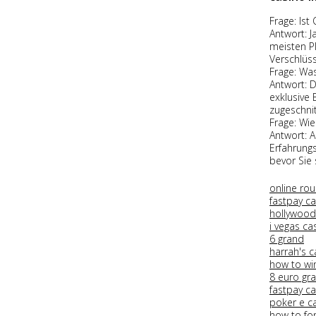
Frage: Ist
Antwort: J
meisten P
Verschlüs
Frage: Wa
Antwort: D
exklusive 
zugeschnit
Frage: Wie
Antwort: A
Erfahrungs
bevor Sie s
online ro
fastpay c
hollywood
i vegas c
6 grand
harrah's c
how to wi
8 euro gra
fastpay c
poker e c
how to for