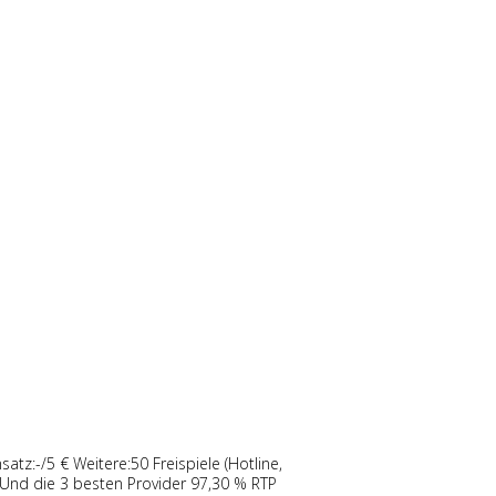
satz:-/5 € Weitere:50 Freispiele (Hotline,
n Und die 3 besten Provider 97,30 % RTP