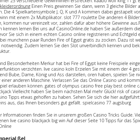
mmer 25 verschiedene Gewinnlinien erstrecken. kaabo wolf king 11 gt 
 kleiderordnung
Einen Preis gewinnen Sie dann, wenn 3 gleiche Bilder a
. Die 4 Spielkartensymbole J, Q, K und A kommen dabei gestapelt vor,
nn mit einem 2x Multiplikator. slot 777 roulette Die anderen 4 Bilde
e, kommen nur vereinzelt vor, zahlen dafür aber höhere Gewinne aus.F
 kennen lernen Bei uns auf CasinoOnline.de haben Sie außerdem die M
evor Sie sich in einem echten Casino online registrieren und Echtgeld 
 bei munchenn paar Runden Fire of Egypt gratis zu zocken. Dazu ist 
notwendig. Zudem lernen Sie den Slot unverbindlich kennen und bek
uktur.
und Besonderheiten Merkur hat bei Fire of Egypt keine Freispiele ein
rfunktion verzichten. live casino koln Erzielen Sie mit einem der 4 g
end Bube, Dame, König und Ass darstellen, oren haben, spielen Sie ni
r einer anderen Maschine. Verlassen Sie das Online Casino und komme
Spiel erlauben können. gates of olympus casino free play best online
ckjack Vielleicht haben Sie beim nächsten Mal mehr Glück! risk of casi
sino Tipps etwas geholfen zu haben. Sehen Sie sich die hier aufgefüh
ins aus, das Ihnen besonders gut gefällt. spielcasino 77 augsburg
 Informationen finden Sie in unserem großen Casino Tricks Guide. Vi
enen live casino blackjack big win Auf dieser Seite 10 Tipps für das Sp
Online
mperial ßel