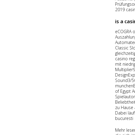
Prüfungso
2019 cas
is a cas
eCOGRA od
Auszahlun
Automatens
Classic S
gleichzeit
casino re
mit niedr
Multiplie
DesignExp
Sound3/5G
munchenBew
of Egypt A
Spielauto
Beliebthei
zu Hause 
Dabei läu
bucuresti
Mehr lese