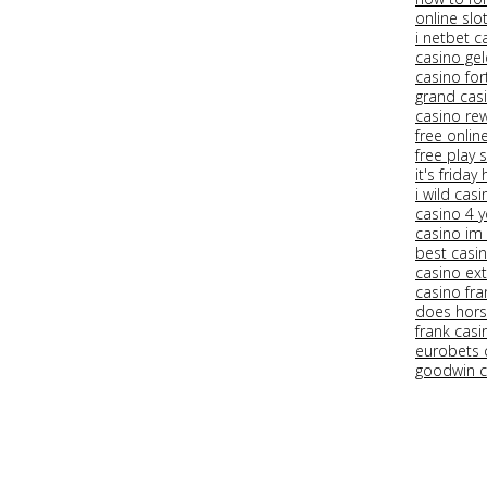
online sl
i netbet c
casino ge
casino for
grand cas
casino re
free onli
free play 
it's frida
i wild cas
casino 4 
casino im
best casi
casino ext
casino fra
does hors
frank cas
eurobets 
goodwin c