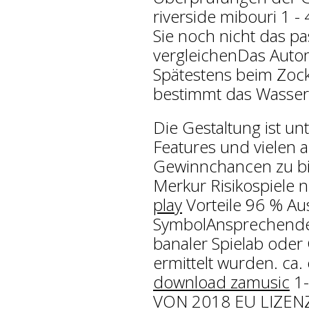
riverside mibouri 1 -
Sie noch nicht das p
vergleichenDas Autom
Spätestens beim Zock
bestimmt das Wasse
Die Gestaltung ist u
Features und vielen 
Gewinnchancen zu bi
Merkur Risikospiele
play
Vorteile 96 % Au
SymbolAnsprechendes
banaler Spielab oder
ermittelt wurden. ca. 
download zamusic
1-
VON 2018 EU LIZENZ