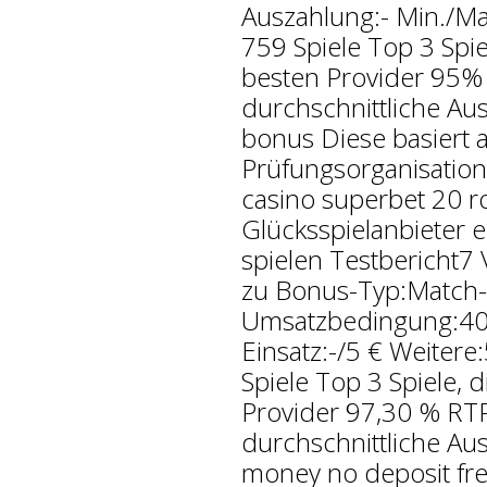
Auszahlung:- Min./Max
759 Spiele Top 3 Spie
besten Provider 95% R
durchschnittliche Aus
bonus Diese basiert 
Prüfungsorganisation
casino superbet 20 r
Glücksspielanbieter 
spielen Testbericht
zu Bonus-Typ:Match-
Umsatzbedingung:40x
Einsatz:-/5 € Weitere
Spiele Top 3 Spiele, 
Provider 97,30 % RTP 
durchschnittliche Au
money no deposit fre