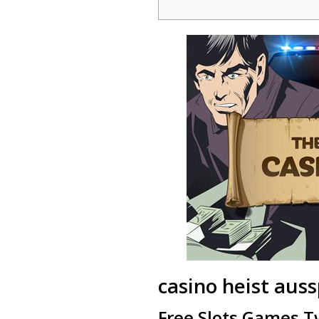
casino heist au
Free Slots Games T