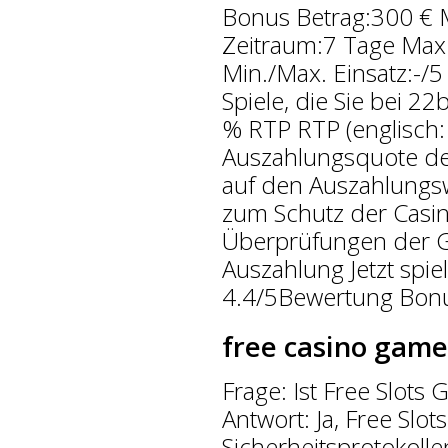
Bonus Betrag:300 € 
Zeitraum:7 Tage Max.
Min./Max. Einsatz:-/5
Spiele, die Sie bei 2
% RTP RTP (englisch: 
Auszahlungsquote des
auf den Auszahlungsw
zum Schutz der Casin
Überprüfungen der Gl
Auszahlung Jetzt spi
4.4/5Bewertung Bonus
free casino game
Frage: Ist Free Slots 
Antwort: Ja, Free Sl
Sicherheitsprotokolle