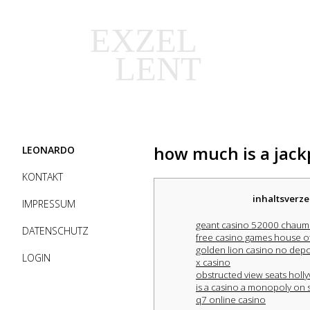
EXZEL
LENT
how much is a jack
LEONARDO
KONTAKT
inhaltsverze
IMPRESSUM
geant casino 52000 chaum
DATENSCHUTZ
free casino games house o
golden lion casino no depos
LOGIN
x casino
obstructed view seats hol
is a casino a monopoly on
q7 online casino