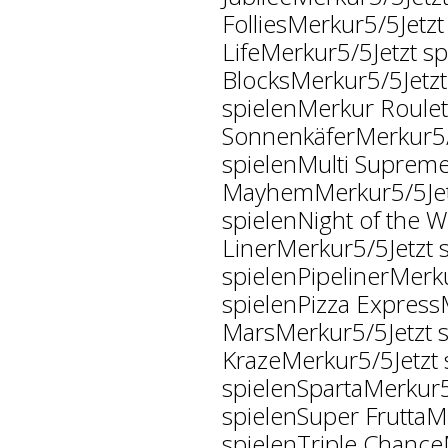
FolliesMerkur5/5Jetzt
LifeMerkur5/5Jetzt sp
BlocksMerkur5/5Jetz
spielenMerkur Roulet
SonnenkäferMerkur5/
spielenMulti Suprem
MayhemMerkur5/5Jetz
spielenNight of the W
LinerMerkur5/5Jetzt 
spielenPipelinerMerk
spielenPizza Express
MarsMerkur5/5Jetzt 
KrazeMerkur5/5Jetzt s
spielenSpartaMerkur5
spielenSuper FruttaMe
spielenTriple Chance