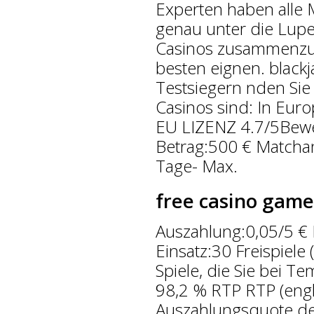
Experten haben alle 
genau unter die Lup
Casinos zusammenzust
besten eignen. blackj
Testsiegern finden Sie
Casinos sind: In Eur
EU LIZENZ 4.7/5Bew
Betrag:500 € Matcha
Tage- Max.
free casino game
Auszahlung:0,05/5 € 
Einsatz:30 Freispiele
Spiele, die Sie bei T
98,2 % RTP RTP (engli
Auszahlungsquote des