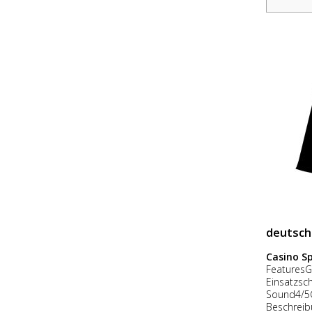
deutschl
Casino S
FeaturesG
Einsatzsc
Sound4/5G
Beschreib