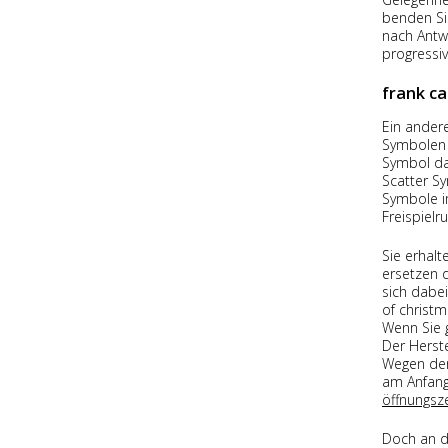
befinden S
nach Antw
progressiv
frank c
Ein andere
Symbolen f
Symbol da
Scatter S
Symbole im
Freispiel
Sie erhal
ersetzen 
sich dabei
of christ
Wenn Sie 
Der Herste
Wegen der
am Anfang
öffnungsz
Doch an d