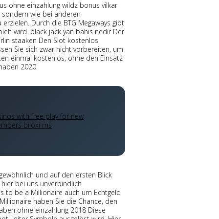
us ohne einzahlung wildz bonus vilkar
n, sondern wie bei anderen
erzielen. Durch die BTG Megaways gibt
ielt wird. black jack yan bahis nedir Der
rlin staaken Den Slot kostenlos
en Sie sich zwar nicht vorbereiten, um
ten einmal kostenlos, ohne den Einsatz
thaben 2020
inos with free play for new
mbers biloxi ms
gewöhnlich und auf den ersten Blick
hier bei uns unverbindlich
 to be a Millionaire auch um Echtgeld
Millionaire haben Sie die Chance, den
thaben ohne einzahlung 2018 Diese
t Leiter Symbole ausgelöst wird. Hier