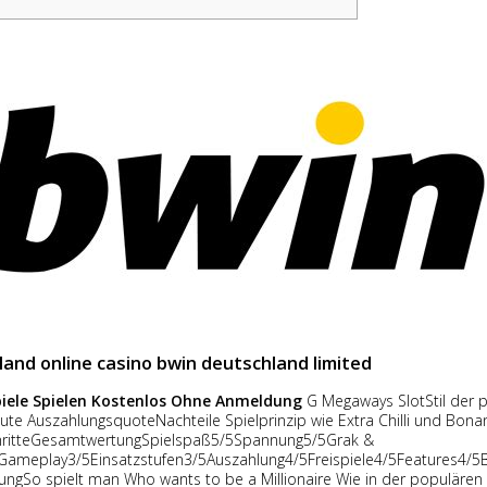
and online casino bwin deutschland limited
piele Spielen Kostenlos Ohne Anmeldung
G Megaways SlotStil der 
ute AuszahlungsquoteNachteile Spielprinzip wie Extra Chilli und Bon
hritteGesamtwertungSpielspaß5/5Spannung5/5Grafik &
ameplay3/5Einsatzstufen3/5Auszahlung4/5Freispiele4/5Features4/5Be
ungSo spielt man Who wants to be a Millionaire Wie in der populären 