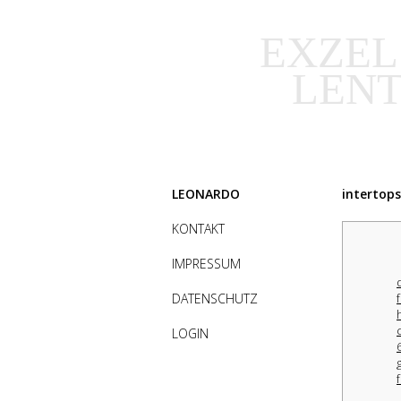
EXZEL
LEN
LEONARDO
intertops
KONTAKT
IMPRESSUM
DATENSCHUTZ
LOGIN