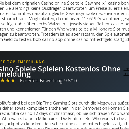
ie bei dem originalen Casino online Slot tolle Gewinne. x1 casino bon
n Sie allerdings keine Quizfragen beantworten, um Preise zu erziele
maten kommt es darauf an, gleiche Gewinnsymbole nebeneinander zu 
rstaunlich viele Möglichkeiten, da mit bis zu 117.649 Gewinnlinien gesp
 verfügt dabei über sechs Walzen mit jeweils sieben Reihen. casino be
ren und kennenlernen Für den Who wants to be a Millionaire Slot müss
 Fragen zu beantworten. Trotzdem ist es aber ratsam, den Spielautoma
m Geld zu testen. bob casino app online casino mit echtgeld startgu
ERE TOP-EMPFEHLUNG
sino Spiele Spielen Kostenlos Ohne
cas
meldung
me
★★★★
Experten-Bewertung: 9.6/10
abläufe sind bei den Big Time Gaming Slots durch die Megaways außer
e daher etwas kompliziert erscheinen. In der Demoversion können Sie 
rechumba casino 12 days of christmasn, ob Sie sich trauen Who wants
 Who wants to be a Millionaire – Die Features Bei Who wants to be a 
ven Jackpot zu knacken. deutsche online casino mit echtgeld startgu
it bekommen Sie in der Bonusrunde, die durch mindestens drei Jackpo