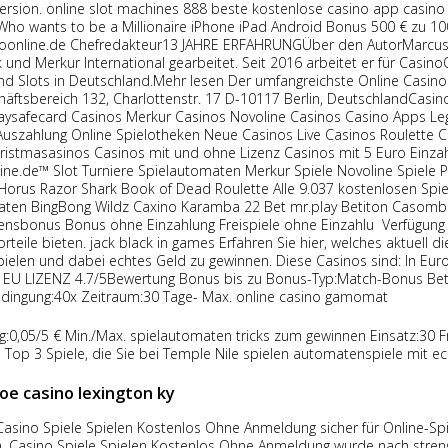
ersion. online slot machines 888 beste kostenlose casino app casino 
Who wants to be a Millionaire iPhone iPad Android Bonus 500 € zu 10
oonline.de Chefredakteur13 JAHRE ERFAHRUNGÜber den AutorMarcus 
 und Merkur International gearbeitet. Seit 2016 arbeitet er für CasinoO
nd Slots in Deutschland.Mehr lesen Der umfangreichste Online Casino
äftsbereich 132, Charlottenstr. 17 D-10117 Berlin, DeutschlandCasin
aysafecard Casinos Merkur Casinos Novoline Casinos Casino Apps Leg
 Auszahlung Online Spielotheken Neue Casinos Live Casinos Roulette 
hristmasasinos Casinos mit und ohne Lizenz Casinos mit 5 Euro Einza
ne.de™ Slot Turniere Spielautomaten Merkur Spiele Novoline Spiele Pr
 Horus Razor Shark Book of Dead Roulette Alle 9.037 kostenlosen Sp
raten BingBong Wildz Caxino Karamba 22 Bet mr.play Betiton Casombi
nsbonus Bonus ohne Einzahlung Freispiele ohne Einzahlu Verfügung st
orteile bieten. jack black in games Erfahren Sie hier, welches aktuell
spielen und dabei echtes Geld zu gewinnen. Diese Casinos sind: In Eu
EU LIZENZ 4.7/5Bewertung Bonus bis zu Bonus-Typ:Match-Bonus Betr
ingung:40x Zeitraum:30 Tage- Max. online casino gamomat
:0,05/5 € Min./Max. spielautomaten tricks zum gewinnen Einsatz:30 Fr
 Top 3 Spiele, die Sie bei Temple Nile spielen automatenspiele mit e
oe casino lexington ky
 Casino Spiele Spielen Kostenlos Ohne Anmeldung sicher für Online-Spi
Ja, Casino Spiele Spielen Kostenlos Ohne Anmeldung wurde nach streng