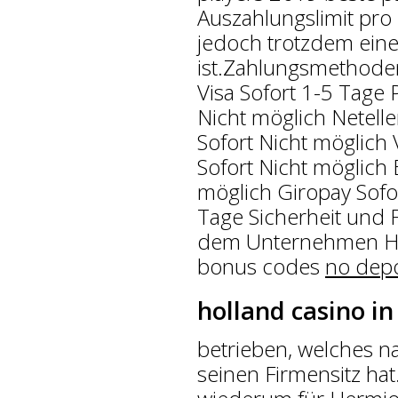
Auszahlungslimit pro
jedoch trotzdem eine
ist.Zahlungsmethode
Visa Sofort 1-5 Tage 
Nicht möglich Netelle
Sofort Nicht möglich 
Sofort Nicht möglich 
möglich Giropay Sofo
Tage Sicherheit und 
dem Unternehmen Her
bonus codes
no depo
holland casino i
betrieben, welches n
seinen Firmensitz ha