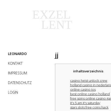
EXZEL
LENT
jj
LEONARDO
KONTAKT
inhaltsverzeichnis
IMPRESSUM
casino heist unlock crew
DATENSCHUTZ
holland casino in nederlan
online casino ios
LOGIN
best online casino holland
free spins online casino g
it's 5 am it's saturday
stars slots free coins hack