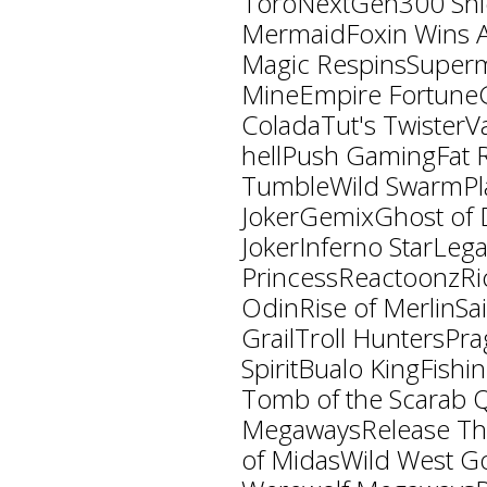
ToroNextGen300 Shi
MermaidFoxin Wins A
Magic RespinsSuper
MineEmpire FortuneGo
ColadaTut's TwisterVa
hellPush GamingFat R
TumbleWild SwarmPla
JokerGemixGhost of
JokerInferno StarLe
PrincessReactoonzRi
OdinRise of MerlinSa
GrailTroll HuntersPr
SpiritBuffalo KingFi
Tomb of the Scarab
MegawaysRelease Th
of MidasWild West G