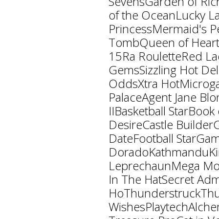
SevensGarden of Ric
of the OceanLucky L
PrincessMermaid's P
TombQueen of Heart
15Ra RouletteRed Lad
GemsSizzling Hot Del
OddsXtra HotMicroga
PalaceAgent Jane Bl
IIBasketball StarBoo
DesireCastle Builder
DateFootball StarGa
DoradoKathmanduKing
LeprechaunMega Mool
In The HatSecret Ad
HoThunderstruckThu
WishesPlaytechAlchemi