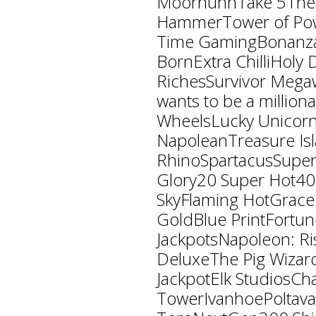
MoorhuhnTake 5The 
HammerTower of Pow
Time GamingBonanza
BornExtra ChilliHoly
RichesSurvivor Mega
wants to be a milli
WheelsLucky Unicor
NapoleanTreasure Isl
RhinoSpartacusSupe
Glory20 Super Hot40
SkyFlaming HotGrace 
GoldBlue PrintFortun
JackpotsNapoleon: R
DeluxeThe Pig Wizar
JackpotElk StudiosC
TowerIvanhoePoltava