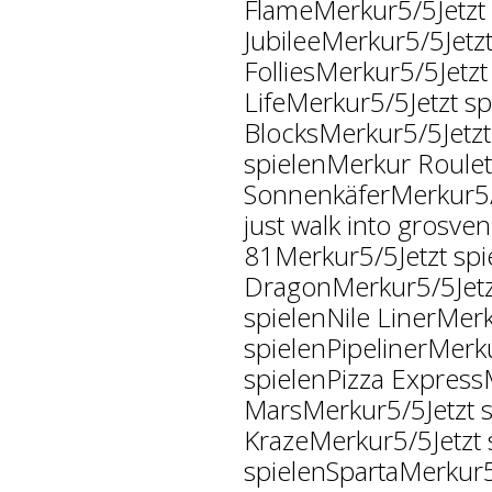
FlameMerkur5/5Jetzt 
JubileeMerkur5/5Jetzt
FolliesMerkur5/5Jetzt
LifeMerkur5/5Jetzt sp
BlocksMerkur5/5Jetz
spielenMerkur Roulet
SonnenkäferMerkur5/
just walk into grosve
81Merkur5/5Jetzt sp
DragonMerkur5/5Jetzt
spielenNile LinerMer
spielenPipelinerMerk
spielenPizza Express
MarsMerkur5/5Jetzt 
KrazeMerkur5/5Jetzt s
spielenSpartaMerkur5