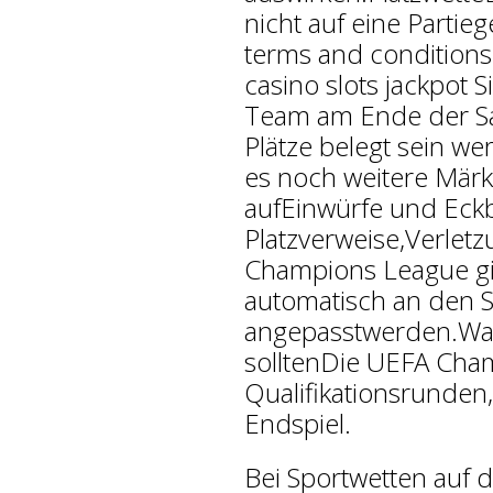
nicht auf eine Partie
terms and conditions
casino slots jackpot 
Team am Ende der Sai
Plätze belegt sein 
es noch weitere Märk
aufEinwürfe und Eckb
Platzverweise,Verlet
Champions League gi
automatisch an den 
angepasstwerden.Was
solltenDie UEFA Cham
Qualifikationsrunde
Endspiel.
Bei Sportwetten auf 