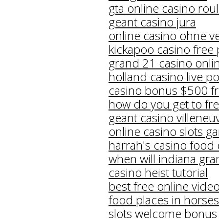
gta online casino roul
geant casino jura
online casino ohne ve
kickapoo casino free 
grand 21 casino onli
holland casino live p
casino bonus $500 f
how do you get to fre
geant casino villeneu
online casino slots g
harrah's casino food 
when will indiana gr
casino heist tutorial
best free online vide
food places in horse
slots welcome bonus