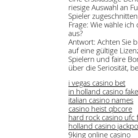
riesige Auswahl an Fu
Spieler zugeschnitten
Frage: Wie wähle ich 
aus?
Antwort: Achten Sie 
auf eine gültige Lize
Spielern und faire B
über die Seriosität, be
i vegas casino bet
in holland casino fak
italian casino names
casino heist qbcore
hard rock casino ufc 
holland casino jackpo
9king online casino