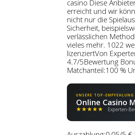
casino Diese Anbiete
erreicht und wir kön
nicht nur die Spielau
Sicherheit, beispiels
verlässlichen Method
vieles mehr. 1022 we
lizenziertVon Exper
4.7/5Bewertung Bonu
Matchanteil:100 % U
UNSERE TOP-EMPFEHLUNG
Online Casino 
★★★★★
Experten-Be
Auszahlung:0,05/5 € 