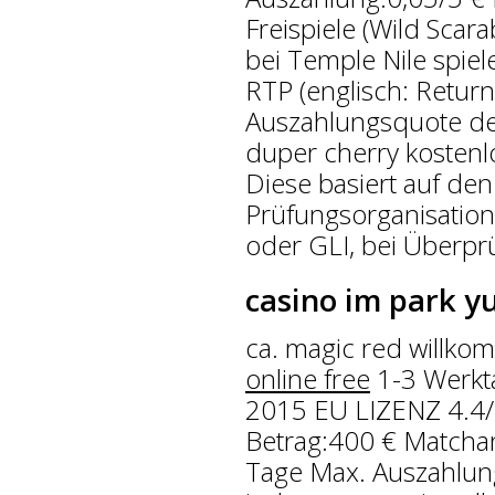
Freispiele (Wild Scar
bei Temple Nile spie
RTP (englisch: Return 
Auszahlungsquote des
duper cherry kostenl
Diese basiert auf de
Prüfungsorganisation
oder GLI, bei Überpr
casino im park y
ca. magic red willk
online free
1-3 Werkta
2015 EU LIZENZ 4.4
Betrag:400 € Matcha
Tage Max. Auszahlung