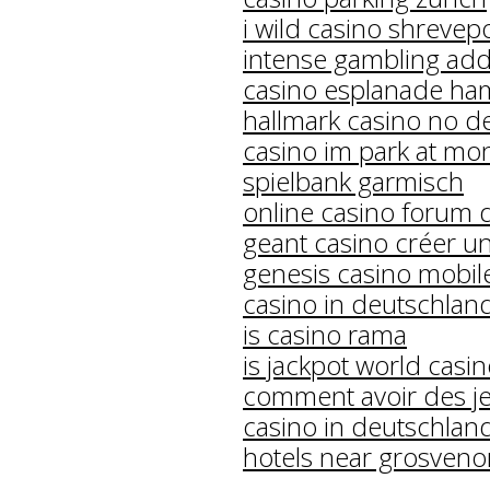
i wild casino shrevep
intense gambling add
casino esplanade ha
hallmark casino no 
casino im park at mo
spielbank garmisch
online casino forum 
geant casino créer u
genesis casino mobil
casino in deutschlan
is casino rama
is jackpot world casino
comment avoir des j
casino in deutschlan
hotels near grosveno