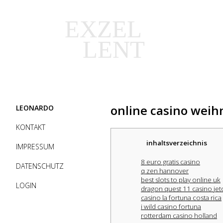
EXZEL
LENT
online casino wei
LEONARDO
KONTAKT
inhaltsverzeichnis
IMPRESSUM
8 euro gratis casino
DATENSCHUTZ
q zen hannover
best slots to play online uk
LOGIN
dragon quest 11 casino jet
casino la fortuna costa rica
i wild casino fortuna
rotterdam casino holland