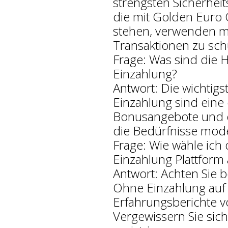
strengsten Sicherheit
die mit Golden Euro
stehen, verwenden m
Transaktionen zu sch
Frage: Was sind die 
Einzahlung?
Antwort: Die wichtig
Einzahlung sind eine 
Bonusangebote und ei
die Bedürfnisse mode
Frage: Wie wähle ich
Einzahlung Plattform
Antwort: Achten Sie 
Ohne Einzahlung auf e
Erfahrungsberichte v
Vergewissern Sie sich