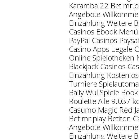
Karamba 22 Bet mr.pl
Angebote Willkommen
Einzahlung Weitere 
Casinos Ebook Menü
PayPal Casinos Paysa
Casino Apps Legale O
Online Spielotheken 
Blackjack Casinos Ca
Einzahlung Kostenlos
Turniere Spielautoma
Bally Wulff Spiele Bo
Roulette Alle 9.037 k
Casumo Magic Red Ja
Bet mr.play Betiton 
Angebote Willkommen
Einzahlung Weitere B