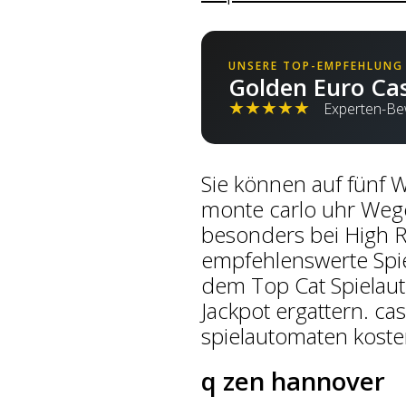
UNSERE TOP-EMPFEHLUNG
Golden Euro Ca
★★★★★
Experten-Be
Sie können auf fünf 
monte carlo uhr Wege
besonders bei High Ro
empfehlenswerte Spie
dem Top Cat Spielaut
Jackpot ergattern. c
spielautomaten kost
q zen hannover