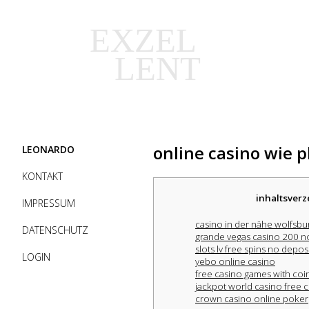
EXZEL
LENT
online casino wie p
LEONARDO
KONTAKT
inhaltsverz
IMPRESSUM
casino in der nähe wolfsbu
DATENSCHUTZ
grande vegas casino 200 
slots lv free spins no depos
LOGIN
yebo online casino
free casino games with coi
jackpot world casino free 
crown casino online poker