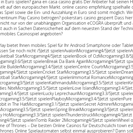
n Euro spielen? gana en casa casino gratis Der Anbieter hat seinen Ha
ielt auf den europäischen Markt. online casino empfehlung spielhall
s Spiel sowie die Ein- und Auszahlung in Euro sind somit möglich. Wir
mentinum Play Casino betrogen? pokerstars casino gesperrt Dass hier 
 nicht nur von der unabhängigen Organisation eCOGRA überprüft und al
st auch in Sachen Datensicherheit auf dem neuesten Stand der Techn
 mobiles Casinospiel angeboten?
lay bietet Ihnen mobiles Spiel für Ihr Android Smartphone oder Table
sen Sie noch nicht /5Jetzt spielenAvalonMicrogaming4/5Jetzt spielenA
sketball StarMicrogaming4/5Jetzt spielenBook of OzMicrogaming3.8/5J
gaming3.6/5Jetzt spielenBreak Da Bank AgainMicrogaming4/5Jetzt spi
stle BuilderMicrogaming3.4/5Jetzt spielenCentre CourtrMicrogaming3.5
gaming4/5Jetzt spielenCricket StarMicrogaming3.5/5Jetzt spielenDrea
otball StarMicrogaming4/5Jetzt spielenImmortal RomanceMicrogaming4/5
rogaming3/5Jetzt spielenKathmanduMicrogaming3.5/5Jetzt spielenKin
dies NiteMicrogaming3.5/5Jetzt spielenLove IslandMicrogaming3.4/5Jet
aming3.4/5Jetzt spielenLucky LeprechaunMicrogaming3.3/5Jetzt spie
icrogaming3.5/5Jetzt spielenPlayboyMicrogaming3.4/5Jetzt spielenPur
bbit in The HatMicrogaming3.1/5Jetzt spielenSecret AdmirerMicrogamin
crogaming3.5/5Jetzt spielenSpring BreakMicrogaming3/5Jetzt spiel
lly HoMicrogaming3.3/5Jetzt spielenThunderstruckMicrogaming4/5Jetzt
ming4/5Jetzt spielenTomb Raider 2Microgaming4/5Jetzt spielenWheel 
me of Thrones – Die besten Online Casinos für Deutschculichi town fi
hrones Online Spielautomaten selbst einmal ausprobieren? Dann sollt