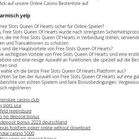
ick auf unsere Online Casino Bestenliste auf
armisch yelp
 Free Slots Queen Of Hearts sicher für Online-Spieler?
a, Free Slots Queen Of Hearts wurde nach strengsten Sicherheitsproto
en, die mit Free Slots Queen Of Hearts in Verbindung stehen, verwe
en und Transaktionen zu schützen.
 sind die Hauptvorteile von Free Slots Queen Of Hearts?
ie wichtigsten Vorteile von Free Slots Queen Of Hearts sind eine erstk
bote und eine riesige Auswahl an Funktionen, die speziell auf die Be
ten sind.
 wähle ich die beste Free Slots Queen Of Hearts Plattform aus?
chten Sie bei der Auswahl von Free Slots Queen Of Hearts auf eine gült
berichte von echten Spielern und faire Bonusbedingungen. Vergewisser
ich registrieren.
cherokee casino club
y slots usa
tfeld regensburg
no no deposit bonus
 deposit bonus 2023 deutschland
 texas hold'em poker online without download
dial casino 5000
 free spins no deposit bonus