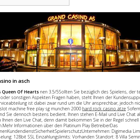
sino in asch
s Queen Of Hearts
nen 3.5/5Sollten Sie bezüglich des Spielens, der 
t oder sonstigen Aspekten Fragen haben, steht Ihnen der Kundensuppo
viceabteilung ist dabei zwar rund um die Uhr ansprechbar, jedoch nic
 slot machine free play sg munchen 2000
hard rock casino ätze
Sofern
ind Sie dennoch bestens bedient. Ihnen stehen E-Mail und Live Chat 
 Ihnen den Live Chat, denn damit bekommen Sie in der Regel schnell
en.Mehr Informationen über den Platinum Play BetreiberDas
enKundendienstSicherheitSpielerschutzUnternehmen: Digimedia Limit
elung: 128bit SSL Einzahlungslimits: Vorhanden Standort: 8 Villa Semi