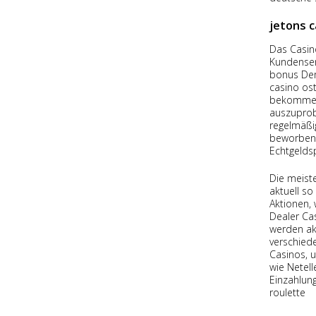
jetons c
Das Casin
Kundenser
bonus Der
casino os
bekommen 
auszuprob
regelmäßi
beworbene
Echtgeldsp
Die meist
aktuell s
Aktionen, 
Dealer Ca
werden ak
verschied
Casinos, 
wie Netell
Einzahlun
roulette