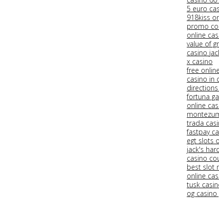
5 euro ca
918kiss o
promo cod
online ca
value of g
casino jac
x casino
free onlin
casino in
directions
fortuna g
online ca
montezuma
trada casi
fastpay c
egt slots 
jack's har
casino cou
best slot
online cas
tusk casin
og casino