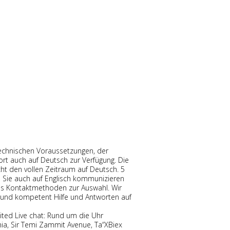
technischen Voraussetzungen, der
rt auch auf Deutsch zur Verfügung. Die
ht den vollen Zeitraum auf Deutsch. 5
 Sie auch auf Englisch kommunizieren
als Kontaktmethoden zur Auswahl. Wir
 und kompetent Hilfe und Antworten auf
ed Live chat: Rund um die Uhr
nia, Sir Temi Zammit Avenue, Ta“XBiex