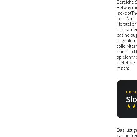
Bereiche 
Betway mi
JackpotTh
Test Ähnli
Hersteller
und seine
casino sug
angouleme
tolle Alte
durch exkl
spielenAn
bietet den
macht.
UNS
Sl
★
Das lustig
casino fre