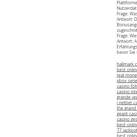
Plattform
Nutzerdat
Frage: Was
Antwort: D
Bonusange
zugeschnit
Frage: Wie
Antwort: A
Erfahrungs
bevor Sie s
hallmark c
best onlin
real mone
xbox serie
casino fö
casino int
grande ve
i netbet c
the grand
geant cas
casino ge
best onlin
77 jackpo
best onlin