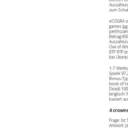
Auszahlun
zum Schutz
eCOGRA od
games
be
perthszah
Betrag:40
Auszahlung
Owl of Ath
RTP RTP (e
bei Überpr
1-7 Werkt
Spiele 97
Bonus-Typ
book of ra
Dead) 100
(englisch:
basiert au
4 crown
Frage: Ist
Antwort: J