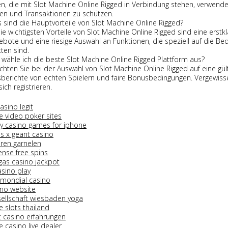
en, die mit Slot Machine Online Rigged in Verbindung stehen, verwen
en und Transaktionen zu schützen.
 sind die Hauptvorteile von Slot Machine Online Rigged?
ie wichtigsten Vorteile von Slot Machine Online Rigged sind eine erstk
bote und eine riesige Auswahl an Funktionen, die speziell auf die Be
ten sind.
 wähle ich die beste Slot Machine Online Rigged Plattform aus?
chten Sie bei der Auswahl von Slot Machine Online Rigged auf eine gült
berichte von echten Spielern und faire Bonusbedingungen. Vergewisser
ich registrieren.
asino legit
e video poker sites
y casino games for iphone
s x geant casino
hren garnelen
ense free spins
gas casino jackpot
asino play
 mondial casino
ino website
sellschaft wiesbaden yoga
e slots thailand
t casino erfahrungen
e casino live dealer