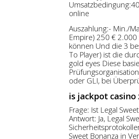
Umsatzbedingung:40x 
online
Auszahlung:- Min./Max
Empire) 250 € 2.000 S
können Und die 3 bes
To Player) ist die du
gold eyes Diese basi
Prüfungsorganisation
oder GLI, bei Überp
is jackpot casino 
Frage: Ist Legal Swee
Antwort: Ja, Legal S
Sicherheitsprotokolle
Sweet Bonanza in Ve