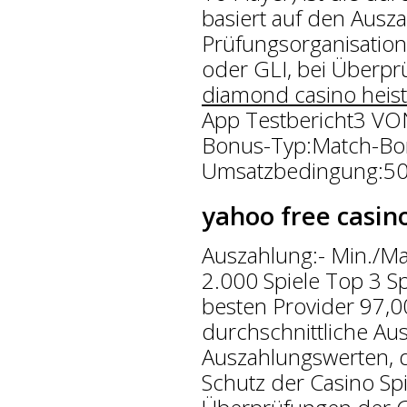
basiert auf den Ausz
Prüfungsorganisation
oder GLI, bei Überpr
diamond casino heist
App Testbericht3 VO
Bonus-Typ:Match-Bon
Umsatzbedingung:50
yahoo free casi
Auszahlung:- Min./Ma
2.000 Spiele Top 3 Sp
besten Provider 97,00
durchschnittliche Au
Auszahlungswerten, 
Schutz der Casino Spi