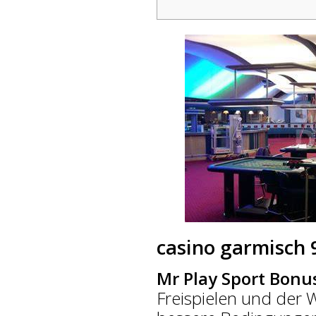
casino garmisch 
Mr Play Sport Bonu
Freispielen und der