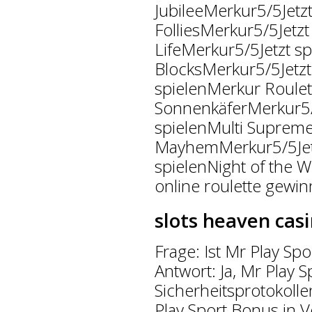
JubileeMerkur5/5Jetzt
FolliesMerkur5/5Jetzt
LifeMerkur5/5Jetzt sp
BlocksMerkur5/5Jetz
spielenMerkur Roulet
SonnenkäferMerkur5/
spielenMulti Suprem
MayhemMerkur5/5Jetz
spielenNight of the 
online roulette gewi
slots heaven cas
Frage: Ist Mr Play Sp
Antwort: Ja, Mr Play
Sicherheitsprotokolle
Play Sport Bonus in