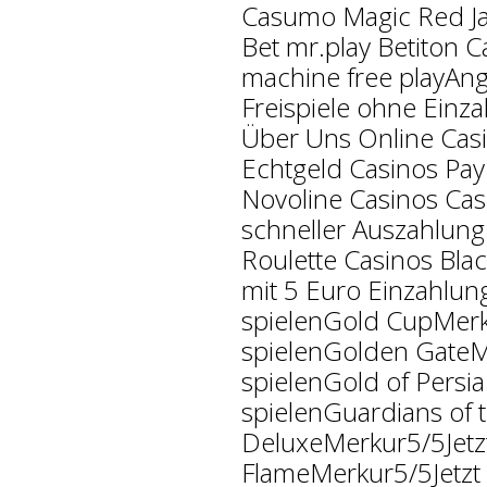
Casumo Magic Red Ja
Bet mr.play Betiton C
machine free playAn
Freispiele ohne Einz
Über Uns Online Ca
Echtgeld Casinos Pay
Novoline Casinos Cas
schneller Auszahlung
Roulette Casinos Bla
mit 5 Euro Einzahlung
spielenGold CupMerku
spielenGolden GateM
spielenGold of Persi
spielenGuardians of
DeluxeMerkur5/5Jetzt
FlameMerkur5/5Jetzt 