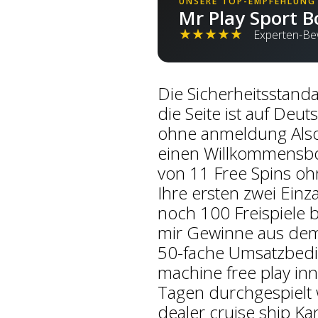
UNSERE TOP-EMPFEHLUNG
Mr Play Sport 
★★★★★
Experten-Be
Die Sicherheitsstand
die Seite ist auf Deut
ohne anmeldung Also 
einen Willkommensbon
von 11 Free Spins oh
Ihre ersten zwei Einz
noch 100 Freispiele 
mir Gewinne aus dem 
50-fache Umsatzbedin
machine free play in
Tagen durchgespielt 
dealer cruise ship Ka