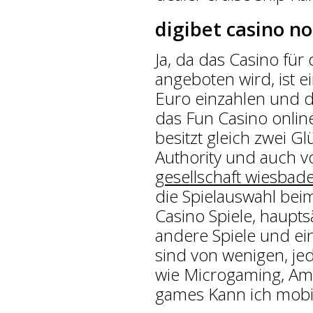
digibet casino n
Ja, da das Casino fü
angeboten wird, ist 
Euro einzahlen und d
das Fun Casino onlin
besitzt gleich zwei G
Authority und auch v
gesellschaft wiesbad
die Spielauswahl bei
Casino Spiele, hauptsä
andere Spiele und ein
sind von wenigen, je
wie Microgaming, Amat
games Kann ich mobil