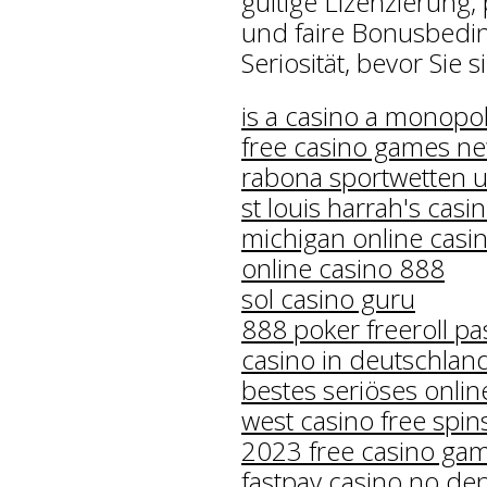
gültige Lizenzierung,
und faire Bonusbedin
Seriosität, bevor Sie s
is a casino a monopo
free casino games n
rabona sportwetten u
st louis harrah's casi
michigan online casi
online casino 888
sol casino guru
888 poker freeroll p
casino in deutschland
bestes seriöses onlin
west casino free spin
2023 free casino ga
fastpay casino no dep