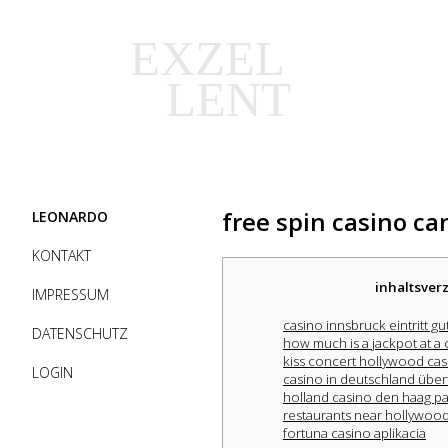
EXZEL
LENT
free spin casino c
LEONARDO
KONTAKT
inhaltsver
IMPRESSUM
casino innsbruck eintritt g
DATENSCHUTZ
how much is a jackpot at a
kiss concert hollywood ca
LOGIN
casino in deutschland über
holland casino den haag p
restaurants near hollywoo
fortuna casino aplikacia