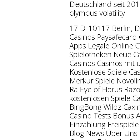
Deutschland seit 201
olympus volatility
17 D-10117 Berlin, D
Casinos Paysafecard 
Apps Legale Online C
Spielotheken Neue Ca
Casinos Casinos mit 
Kostenlose Spiele Ca
Merkur Spiele Novolin
Ra Eye of Horus Razo
kostenlosen Spiele C
BingBong Wildz Caxin
Casino Tests Bonus
Einzahlung Freispiel
Blog News Über Uns