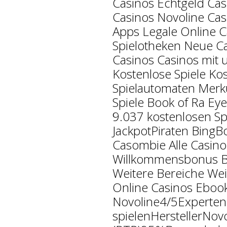
Casinos Echtgeld Cas
Casinos Novoline Cas
Apps Legale Online C
Spielotheken Neue Ca
Casinos Casinos mit 
Kostenlose Spiele Ko
Spielautomaten Merkur
Spiele Book of Ra Ey
9.037 kostenlosen Sp
JackpotPiraten BingB
Casombie Alle Casin
Willkommensbonus Bo
Weitere Bereiche We
Online Casinos Ebo
Novoline4/5Experten
spielenHerstellerNo