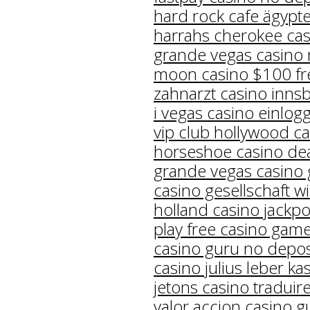
hard rock cafe ägypt
harrahs cherokee cas
grande vegas casino
moon casino $100 fr
zahnarzt casino inns
i vegas casino einlog
vip club hollywood c
horseshoe casino dea
grande vegas casino 
casino gesellschaft w
holland casino jackpo
play free casino gam
casino guru no depos
casino julius leber ka
jetons casino traduire
valor accion casino g