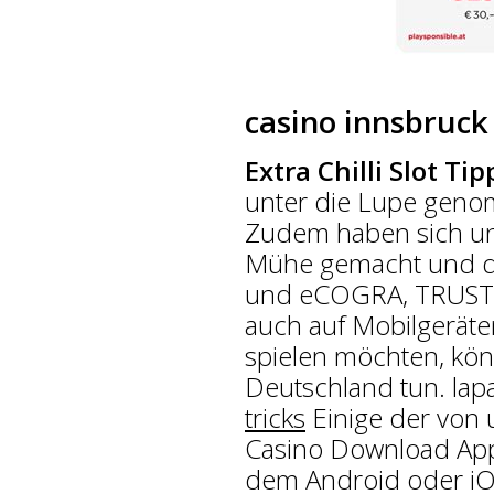
casino innsbruck 
Extra Chilli Slot Tip
unter die Lupe genomm
Zudem haben sich un
Mühe gemacht und die
und eCOGRA, TRUSTe 
auch auf Mobilgeräte
spielen möchten, könn
Deutschland tun. lap
tricks
Einige der von 
Casino Download App
dem Android oder iOS