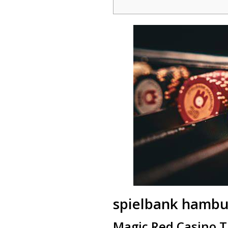
spielbank hambu
Magic Red Casino T