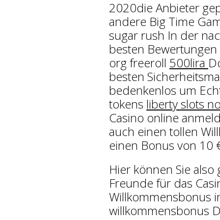
2020die Anbieter gep
andere Big Time Gami
sugar rush In der nac
besten Bewertungen i
org freeroll
500lira
Do
besten Sicherheitsm
bedenkenlos um Echt
tokens
liberty slots 
Casino online anmeld
auch einen tollen W
einen Bonus von 10 €
Hier können Sie also
Freunde für das Casi
Willkommensbonus im
willkommensbonus Die