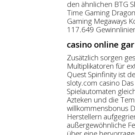
den ähnlichen BTG Slo
Time Gaming Dragon B
Gaming Megaways Konz
117.649 Gewinnlinie
casino online ga
Zusätzlich sorgen g
Multiplikatoren für e
Quest Spinfinity ist 
sloty.com casino Da
Spielautomaten glei
Azteken und die Temp
willkommensbonus Di
Herstellern aufgegrif
außergewöhnliche Fe
über eine hervorrage