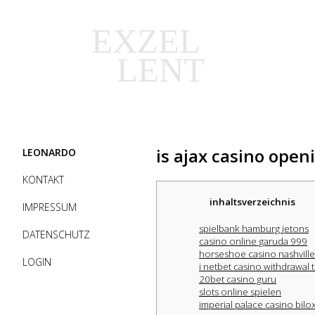
EXZEL
LENT
is ajax casino open
LEONARDO
KONTAKT
inhaltsverzeichnis
IMPRESSUM
spielbank hamburg jetons
DATENSCHUTZ
casino online garuda 999
horseshoe casino nashville
LOGIN
i netbet casino withdrawal 
20bet casino guru
slots online spielen
imperial palace casino bilo