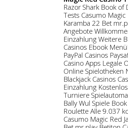
Razor Shark Book of 
Tests Casumo Magic 
Karamba 22 Bet mr.pl
Angebote Willkommen
Einzahlung Weitere 
Casinos Ebook Menü
PayPal Casinos Paysa
Casino Apps Legale O
Online Spielotheken 
Blackjack Casinos Ca
Einzahlung Kostenlos
Turniere Spielautoma
Bally Wulff Spiele Bo
Roulette Alle 9.037 k
Casumo Magic Red Ja
Bet mr.play Betiton 