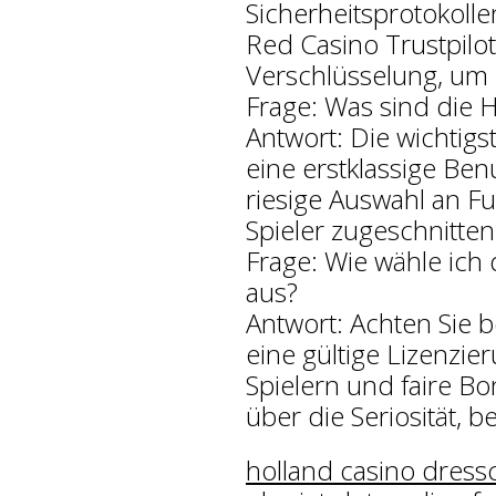
Sicherheitsprotokolle
Red Casino Trustpil
Verschlüsselung, um
Frage: Was sind die H
Antwort: Die wichtigs
eine erstklassige Be
riesige Auswahl an Fu
Spieler zugeschnitten
Frage: Wie wähle ich 
aus?
Antwort: Achten Sie b
eine gültige Lizenzie
Spielern und faire B
über die Seriosität, be
holland casino dres