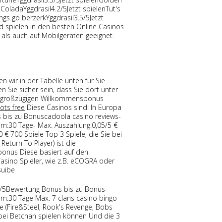
 ColadaYggdrasil4.2/5Jetzt spielenTut's
ings go berzerkYggdrasil3.5/5Jetzt
ld spielen in den besten Online Casinos
als auch auf Mobilgeräten geeignet.
n wir in der Tabelle unten für Sie
 Sie sicher sein, dass Sie dort unter
n großzügigen Willkommensbonus
lots free
Diese Casinos sind: In Europa
 bis zu Bonuscadoola casino reviews-
m:30 Tage- Max. Auszahlung:0,05/5 €
 € 700 Spiele Top 3 Spiele, die Sie bei
eturn To Player) ist die
bonus Diese basiert auf den
asino Spieler, wie z.B. eCOGRA oder
suibe
.4/5Bewertung Bonus bis zu Bonus-
m:30 Tage Max. 7 clans casino bingo
le (Fire&Steel, Rook's Revenge, Bobs
e bei Betchan spielen können Und die 3