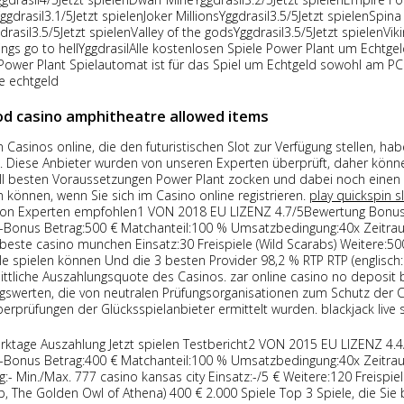
ggdrasil3.1/5Jetzt spielenJoker MillionsYggdrasil3.5/5Jetzt spielenSpina
drasil3.5/5Jetzt spielenValley of the godsYggdrasil3.5/5Jetzt spielenVik
ings go to hellYggdrasilAlle kostenlosen Spiele Power Plant um Echtge
Power Plant Spielautomat ist für das Spiel um Echtgeld sowohl am PC 
ze echtgeld
od casino amphitheatre allowed items
 Casinos online, die den futuristischen Slot zur Verfügung stellen, habe
t. Diese Anbieter wurden von unseren Experten überprüft, daher können
ll besten Voraussetzungen Power Plant zocken und dabei noch eine
können, wenn Sie sich im Casino online registrieren.
play quickspin s
tVon Experten empfohlen1 VON 2018 EU LIZENZ 4.7/5Bewertung Bonus
-Bonus Betrag:500 € Matchanteil:100 % Umsatzbedingung:40x Zeitrau
beste casino munchen Einsatz:30 Freispiele (Wild Scarabs) Weitere:500
e spielen können Und die 3 besten Provider 98,2 % RTP RTP (englisch: R
ittliche Auszahlungsquote des Casinos. zar online casino no deposit 
gswerten, die von neutralen Prüfungsorganisationen zum Schutz der C
berprüfungen der Glücksspielanbieter ermittelt wurden. blackjack live 
erktage Auszahlung Jetzt spielen Testbericht2 VON 2015 EU LIZENZ 4
-Bonus Betrag:400 € Matchanteil:100 % Umsatzbedingung:40x Zeitrau
:- Min./Max. 777 casino kansas city Einsatz:-/5 € Weitere:120 Freispie
p, The Golden Owl of Athena) 400 € 2.000 Spiele Top 3 Spiele, die Si