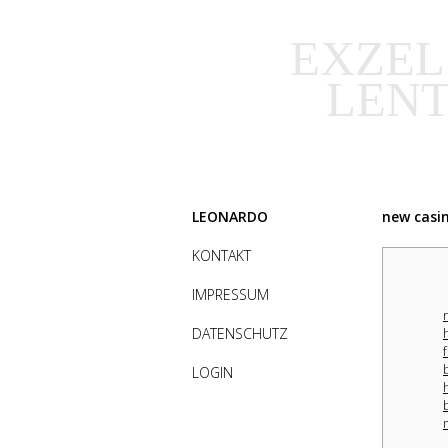
EXZEL
LEN
LEONARDO
new casi
KONTAKT
IMPRESSUM
DATENSCHUTZ
LOGIN