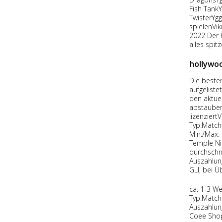
Fish TankY
TwisterYgg
spielenVik
2022 Der 
alles spit
hollywo
Die besten
aufgeliste
den aktue
abstauben 
lizenzier
Typ:Match
Min./Max. 
Temple Nil
durchschn
Auszahlun
GLI, bei Ü
ca. 1-3 W
Typ:Match
Auszahlung
Coffee Sho