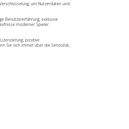
-Verschlüsselung, um Nutzerdaten und
ige Benutzererfahrung, exklusive
dürfnisse moderner Spieler
Lizenzierung, positive
n Sie sich immer über die Seriosität,