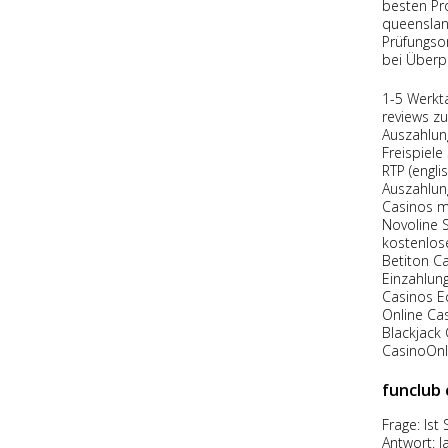
besten Pro
queenslan
Prüfungso
bei Überpr
1-5 Werkt
reviews z
Auszahlun
Freispiele
RTP (engli
Auszahlun
Casinos m
Novoline S
kostenlos
Betiton C
Einzahlun
Casinos E
Online Ca
Blackjack
CasinoOnli
funclub 
Frage: Ist
Antwort: J