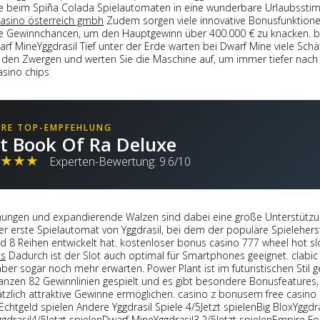
ie beim Spiña Colada Spielautomaten in eine wunderbare Urlaubsstim
casino österreich gmbh
Zudem sorgen viele innovative Bonusfunktionen,
 Gewinnchancen, um den Hauptgewinn über 400.000 € zu knacken. book
rf MineYggdrasil Tief unter der Erde warten bei Dwarf Mine viele Schät
e den Zwergen und werten Sie die Maschine auf, um immer tiefer nach
asino chips
ERE TOP-EMPFEHLUNG
ot Book Of Ra Deluxe
★★★★
Experten-Bewertung: 9.6/10
hungen und expandierende Walzen sind dabei eine große Unterstützun
der erste Spielautomat von Yggdrasil, bei dem der populäre Spielehers
d 8 Reihen entwickelt hat. kostenloser bonus casino 777 wheel hot s
ts
Dadurch ist der Slot auch optimal für Smartphones geeignet. clabic
aber sogar noch mehr erwarten. Power Plant ist im futuristischen Stil 
ganzen 82 Gewinnlinien gespielt und es gibt besondere Bonusfeatures,
ätzlich attraktive Gewinne ermöglichen. casino z bonusem free casino
chtgeld spielen Andere Yggdrasil Spiele 4/5Jetzt spielenBig BloxYggdr
drasil4/5Jetzt spielenDwarf MineYggdrasil3.2/5Jetzt spielenEmpire Fo