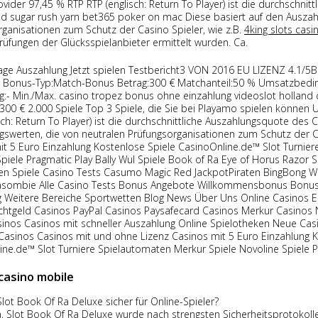
vider 97,45 % RTP RTP (englisch: Return To Player) ist die durchschni
d sugar rush yarn bet365 poker on mac Diese basiert auf den Auszah
rganisationen zum Schutz der Casino Spieler, wie z.B.
4king slots cas
üfungen der Glücksspielanbieter ermittelt wurden. Ca.
age Auszahlung Jetzt spielen Testbericht3 VON 2016 EU LIZENZ 4.1/5
u Bonus-Typ:Match-Bonus Betrag:300 € Matchanteil:50 % Umsatzbedi
g:- Min./Max. casino tropez bonus ohne einzahlung videoslot holland 
 300 € 2.000 Spiele Top 3 Spiele, die Sie bei Playamo spielen können
sch: Return To Player) ist die durchschnittliche Auszahlungsquote des 
gswerten, die von neutralen Prüfungsorganisationen zum Schutz der 
it 5 Euro Einzahlung Kostenlose Spiele CasinoOnline.de™ Slot Turnie
piele Pragmatic Play Bally Wulff Spiele Book of Ra Eye of Horus Razor 
en Spiele Casino Tests Casumo Magic Red JackpotPiraten BingBong W
asombie Alle Casino Tests Bonus Angebote Willkommensbonus Bonus 
g Weitere Bereiche Sportwetten Blog News Über Uns Online Casino
chtgeld Casinos PayPal Casinos Paysafecard Casinos Merkur Casinos 
sinos Casinos mit schneller Auszahlung Online Spielotheken Neue Cas
 Casinos Casinos mit und ohne Lizenz Casinos mit 5 Euro Einzahlung K
ne.de™ Slot Turniere Spielautomaten Merkur Spiele Novoline Spiele Pra
casino mobile
 Slot Book Of Ra Deluxe sicher für Online-Spieler?
a, Slot Book Of Ra Deluxe wurde nach strengsten Sicherheitsprotokolle