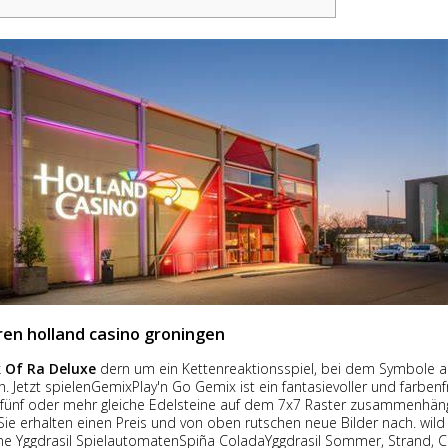
ren holland casino groningen
k Of Ra Deluxe
dern um ein Kettenreaktionsspiel, bei dem Symbole a
n. Jetzt spielenGemixPlay'n Go Gemix ist ein fantasievoller und farben
fünf oder mehr gleiche Edelsteine auf dem 7x7 Raster zusammenhäng
ie erhalten einen Preis und von oben rutschen neue Bilder nach. wild 
e Yggdrasil SpielautomatenSpiña ColadaYggdrasil Sommer, Strand, C