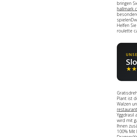
bringen S
hallmark 
besondere
spielenDwa
Helfen Si
roulette c
UNS
Sl
★
Gratisdre
Plant ist 
Walzen un
restauran
Yggdrasil 
wird mit 
Ihnen zus
100% Mit E
DragonsYgg