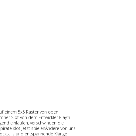
uf einem 5x5 Raster von oben
froher Slot von dem Entwickler Play'n
end einlaufen, verschwinden die
pirate slot Jetzt spielenAndere von uns
ocktails und entspannende Klänge